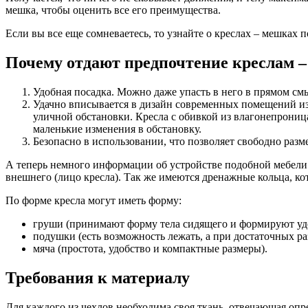
мешка, чтобы оценить все его преимущества.
Если вы все еще сомневаетесь, то узнайте о креслах – мешках 
Почему отдают предпочтение креслам 
Удобная посадка. Можно даже упасть в него в прямом смыс
Удачно вписывается в дизайн современных помещений из-
уличной обстановки. Кресла с обивкой из влагонепрониц
маленькие изменения в обстановку.
Безопасно в использовании, что позволяет свободно разм
А теперь немного информации об устройстве подобной мебели. 
внешнего (лицо кресла). Так же имеются дренажные кольца, ко
По форме кресла могут иметь форму:
груши (принимают форму тела сидящего и формируют уд
подушки (есть возможность лежать, а при достаточных раз
мяча (простота, удобство и компактные размеры).
Требования к материалу
Для каждого из чехлов необходима своя ткань, отвечающая оп