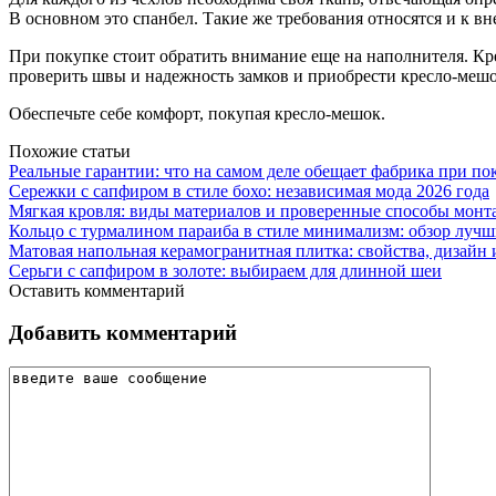
В основном это спанбел. Такие же требования относятся и к в
При покупке стоит обратить внимание еще на наполнителя. Кре
проверить швы и надежность замков и приобрести кресло-мешо
Обеспечьте себе комфорт, покупая кресло-мешок.
Похожие статьи
Реальные гарантии: что на самом деле обещает фабрика при п
Сережки с сапфиром в стиле бохо: независимая мода 2026 года
Мягкая кровля: виды материалов и проверенные способы монт
Кольцо с турмалином параиба в стиле минимализм: обзор луч
Матовая напольная керамогранитная плитка: свойства, дизайн
Серьги с сапфиром в золоте: выбираем для длинной шеи
Оставить комментарий
Добавить комментарий