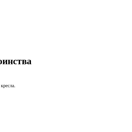
оинства
 кресла.