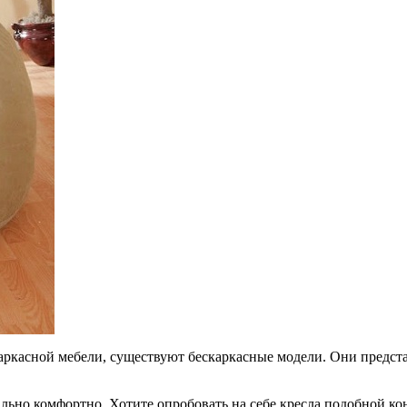
аркасной мебели, существуют бескаркасные модели. Они предс
мально комфортно. Хотите опробовать на себе кресла подобной к