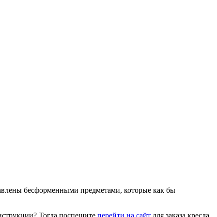
тавлены бесформенными предметами, которые как бы
онструкции? Тогда поспешите
перейти на сайт
для заказа кресла