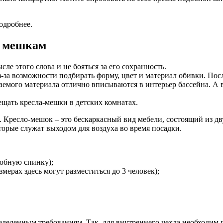
подробнее.
– мешкам
ле этого слова и не бояться за его сохранность.
за возможности подбирать форму, цвет и материал обивки. Посл
аемого материала отлично вписываются в интерьер бассейна. А 
ещать кресла-мешки в детских комнатах.
Кресло-мешок – это бескаркасный вид мебели, состоящий из дву
торые служат выходом для воздуха во время посадки.
обную спинку);
мерах здесь могут разместиться до 3 человек);
ределенным требованиям. Так, для внутреннего чехла необходи