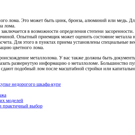
го лома. Это может быть цинк, бронза, алюминий или медь. Дл
на лома.
а заключается в возможности определения степени засоренности.
вчиной. Опытный приемщик может оценить состояние металла на
счета. Для этого в пунктах приема установлены специальные ве
зацию цветного лома.
происхождение металлолома. У вас также должны быть документ
 указать развернутую информацию о металлоломе. Большинство п
 сдают подобный лом после масштабной стройки или капитально
окупке недорогого шкафа-купе
ажа
ших моделей
 и практичный выбор