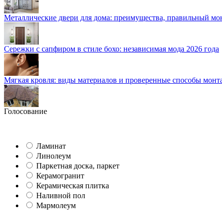
Металлические двери для дома: преимущества, правильный мо
Сережки с сапфиром в стиле бохо: независимая мода 2026 года
Мягкая кровля: виды материалов и проверенные способы монт
Голосование
Ламинат
Линолеум
Паркетная доска, паркет
Керамогранит
Керамическая плитка
Наливной пол
Мармолеум