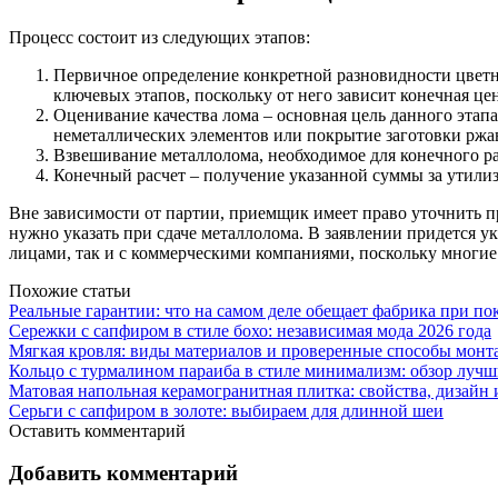
Процесс состоит из следующих этапов:
Первичное определение конкретной разновидности цветно
ключевых этапов, поскольку от него зависит конечная це
Оценивание качества лома – основная цель данного этап
неметаллических элементов или покрытие заготовки ржа
Взвешивание металлолома, необходимое для конечного ра
Конечный расчет – получение указанной суммы за утили
Вне зависимости от партии, приемщик имеет право уточнить 
нужно указать при сдаче металлолома. В заявлении придется
лицами, так и с коммерческими компаниями, поскольку многие
Похожие статьи
Реальные гарантии: что на самом деле обещает фабрика при п
Сережки с сапфиром в стиле бохо: независимая мода 2026 года
Мягкая кровля: виды материалов и проверенные способы монт
Кольцо с турмалином параиба в стиле минимализм: обзор луч
Матовая напольная керамогранитная плитка: свойства, дизайн
Серьги с сапфиром в золоте: выбираем для длинной шеи
Оставить комментарий
Добавить комментарий