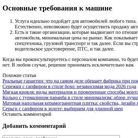
Основные требования к машине
Услуга идеально подойдет для автомобилей любого типа. 
Естественно, невозможно будет осуществить продажу авто
Есть и такие организации, которые выдвигают по отнош
автомобиля, минимальная цена на рынке. Как показывает
спецтехника, грузовой транспорт и так далее. Если вы ст
водительское удостоверение, ПТС, и так далее.
Когда вы проконсультируетесь с персоналом компании, то буде
нет. В любом случае, решение принимать исключительно вам.
Похожие статьи
Реальные гарантии: что на самом деле обещает фабрика при п
Сережки с сапфиром в стиле бохо: независимая мода 2026 года
Мягкая кровля: виды материалов и проверенные способы монт
Кольцо с турмалином параиба в стиле минимализм: обзор луч
Матовая напольная керамогранитная плитка: свойства, дизайн
Серьги с сапфиром в золоте: выбираем для длинной шеи
Оставить комментарий
Добавить комментарий