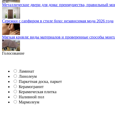
Металлические двери для дома: преимущества, правильный мо
Сережки с сапфиром в стиле бохо: независимая мода 2026 года
Мягкая кровля: виды материалов и проверенные способы монт
Голосование
Ламинат
Линолеум
Паркетная доска, паркет
Керамогранит
Керамическая плитка
Наливной пол
Мармолеум