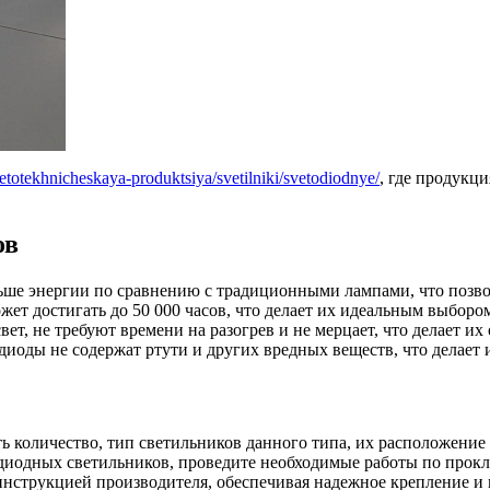
vetotekhnicheskaya-produktsiya/svetilniki/svetodiodnye/
, где продукц
ов
ше энергии по сравнению с традиционными лампами, что позвол
т достигать до 50 000 часов, что делает их идеальным выбором
ет, не требуют времени на разогрев и не мерцает, что делает 
одиоды не содержат ртути и других вредных веществ, что делае
ить количество, тип светильников данного типа, их расположен
тодиодных светильников, проведите необходимые работы по прокл
инструкцией производителя, обеспечивая надежное крепление и 