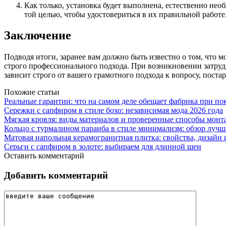
Как только, установка будет выполнена, естественно нео
той целью, чтобы удостовериться в их правильной работе
Заключение
Подводя итоги, заранее вам должно быть известно о том, что м
строго профессионального подхода. При возникновении затруд
зависит строго от вашего грамотного подхода к вопросу, пост
Похожие статьи
Реальные гарантии: что на самом деле обещает фабрика при п
Сережки с сапфиром в стиле бохо: независимая мода 2026 года
Мягкая кровля: виды материалов и проверенные способы монт
Кольцо с турмалином параиба в стиле минимализм: обзор луч
Матовая напольная керамогранитная плитка: свойства, дизайн
Серьги с сапфиром в золоте: выбираем для длинной шеи
Оставить комментарий
Добавить комментарий