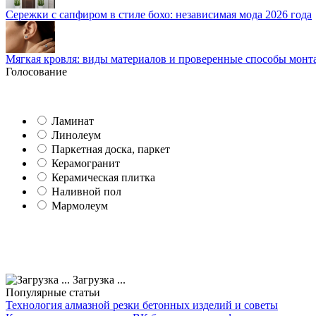
Сережки с сапфиром в стиле бохо: независимая мода 2026 года
Мягкая кровля: виды материалов и проверенные способы монт
Голосование
Ламинат
Линолеум
Паркетная доска, паркет
Керамогранит
Керамическая плитка
Наливной пол
Мармолеум
Загрузка ...
Популярные статьи
Технология алмазной резки бетонных изделий и советы