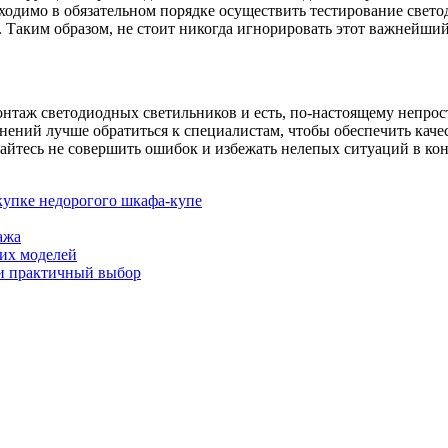
бходимо в обязательном порядке осуществить тестирование свето
. Таким образом, не стоит никогда игнорировать этот важнейший
онтаж светодиодных светильников и есть, по-настоящему непрост
нений лучше обратиться к специалистам, чтобы обеспечить кач
арайтесь не совершить ошибок и избежать нелепых ситуаций в ко
окупке недорогого шкафа-купе
ажа
ших моделей
 и практичный выбор