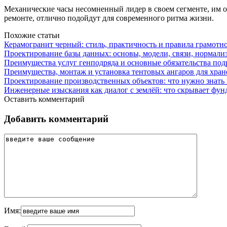
Механические часы несомненный лидер в своем сегменте, им о
ремонте, отлично подойдут для современного ритма жизни.
Похожие статьи
Керамогранит черный: стиль, практичность и правила грамотн
Проектирование базы данных: основы, модели, связи, нормали
Преимущества услуг генподряда и основные обязательства под
Преимущества, монтаж и установка тентовых ангаров для хра
Проектирование производственных объектов: что нужно знать 
Инженерные изыскания как диалог с землёй: что скрывает фун
Оставить комментарий
Добавить комментарий
Имя: