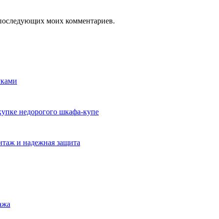
ля последующих моих комментариев.
уками
окупке недорогого шкафа-купе
нтаж и надежная защита
ажа