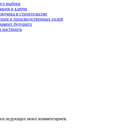
ого выбора
зация и ключи
рядчика в строительстве
нения и производственных целей
дамент будущего
о настроить
ля последующих моих комментариев.