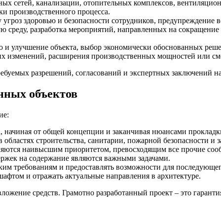
ных сетей, канализации, отопительных комплексов, вентиляцион
ки производственного процесса.
му угроз здоровью и безопасности сотрудников, предупреждение
 среду, разработка мероприятий, направленных на сокращение 
ию и улучшение объекта, выбор экономически обоснованных реш
их изменений, расширения производственных мощностей или см
требуемых разрешений, согласований и экспертных заключений н
нных объектов
ие:
а, начиная от общей концепции и заканчивая нюансами проклад
 областях строительства, санитарии, пожарной безопасности и
вляются наивысшим приоритетом, превосходящим все прочие соо
ержек на содержание являются важными задачами.
ским требованиям и предоставлять возможности для последующе
афтом и отражать актуальные направления в архитектуре.
ожение средств. Грамотно разработанный проект – это гаранти