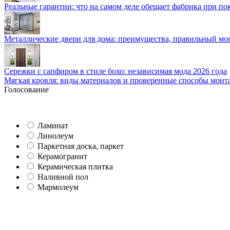
Реальные гарантии: что на самом деле обещает фабрика при п
Металлические двери для дома: преимущества, правильный мо
Сережки с сапфиром в стиле бохо: независимая мода 2026 года
Мягкая кровля: виды материалов и проверенные способы монт
Голосование
Ламинат
Линолеум
Паркетная доска, паркет
Керамогранит
Керамическая плитка
Наливной пол
Мармолеум