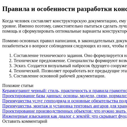
Правила и особенности разработки ко
Когда человек составляет конструкторскую документацию, ему
уровне. Именно поэтому, самостоятельно пытаться сделать лу
помощь и сформулировать оптимальные варианты конструктор
Помимо основных правил написания, в законодательных докум
позаботиться о вопросе соблюдения следующих из них, чтобы п
Составление технического задания. Оно формулируется н
Техническое предложение. Специалисты формируют возм
Эскиз. Создается визуальный набросок будущего сооруже
Технический. Позволяет проработать все предыдущие эта
Составление основной рабочей документации.
Похожие статьи
Керамогранит черный: стиль, практичность и правила грамотн
Проектирование базы данных: основы, модели, связи, нормали
Преимущества услуг генподряда и основные обязательства под
Преимущества, монтаж и установка тентовых ангаров для хра
Проектирование производственных объектов: что нужно знать 
Инженерные изыскания как диалог с землёй: что скрывает фун
Оставить комментарий