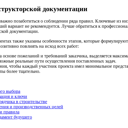
нструкторской документации
 важно позаботиться о соблюдении ряда правил. Ключевые из ни
чший вариант не рекомендуется. Лучше обратиться к профессио
ской документации.
ентах также указаны особенности этапов, которые формулируют
озитивно повлиять на исход всех работ:
а основе пожеланий и требований заказчика, выделяется максима
ожные реальные пути осуществления поставленных задач.
ния, чтобы каждый участник проекта имел минимальное предста
пы более тщательно.
ого выбора
зация и ключи
рядчика в строительстве
нения и производственных целей
и правила
дамент будущего