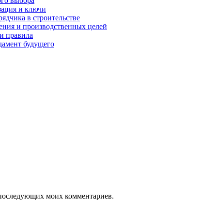
ого выбора
зация и ключи
рядчика в строительстве
нения и производственных целей
и правила
дамент будущего
ля последующих моих комментариев.