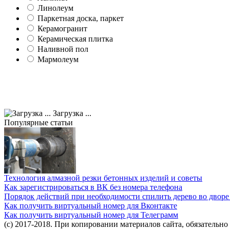
Линолеум
Паркетная доска, паркет
Керамогранит
Керамическая плитка
Наливной пол
Мармолеум
Загрузка ...
Популярные статьи
Технология алмазной резки бетонных изделий и советы
Как зарегистрироваться в ВК без номера телефона
Порядок действий при необходимости спилить дерево во двор
Как получить виртуальный номер для Вконтакте
Как получить виртуальный номер для Телеграмм
(c) 2017-2018. При копировании материалов сайта, обязательн