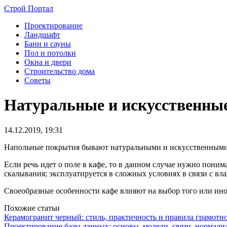
Строй Портал
Проектирование
Ландшафт
Бани и сауны
Пол и потолки
Окна и двери
Строительство дома
Советы
Натуральные и искусственные
14.12.2019, 19:31
Напольные покрытия бывают натуральными и искусственными.
Если речь идет о поле в кафе, то в данном случае нужно пони
скалывания; эксплуатируется в сложных условиях в связи с вл
Своеобразные особенности кафе влияют на выбор того или ин
Похожие статьи
Керамогранит черный: стиль, практичность и правила грамотн
Проектирование базы данных: основы, модели, связи, нормали