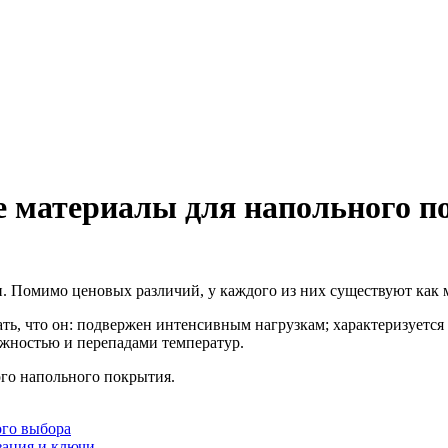
 материалы для напольного п
 Помимо ценовых различий, у каждого из них существуют как 
мать, что он: подвержен интенсивным нагрузкам; характеризуетс
ажностью и перепадами температур.
ого напольного покрытия.
ого выбора
зация и ключи