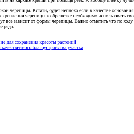
епить на каркасе крыши при помощь реек. А вообще пленку лучш
ой черепицы. Кстати, будет неплохо если в качестве основания
ля крепления черепицы к обрешетке необходимо использовать гв
ут все зависит от формы черепицы. Важно отметить что по ходу 
е ряда.
ие для сохранения красоты растений
 качественного благоустройства участка