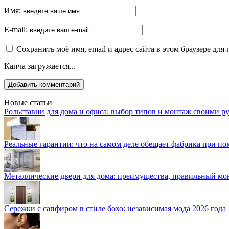
Имя:
E-mail:
Сохранить моё имя, email и адрес сайта в этом браузере д
Капча загружается...
Новые статьи
Рольставни для дома и офиса: выбор типов и монтаж своими р
Реальные гарантии: что на самом деле обещает фабрика при п
Металлические двери для дома: преимущества, правильный мо
Сережки с сапфиром в стиле бохо: независимая мода 2026 года