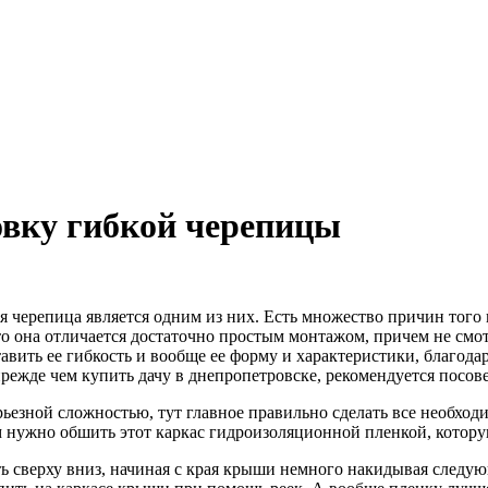
овку гибкой черепицы
 черепица является одним из них.
Есть множество причин того 
что она отличается достаточно простым монтажом, причем не см
вить ее гибкость и вообще ее форму и характеристики, благода
ежде чем купить дачу в днепропетровске, рекомендуется посове
ьезной сложностью, тут главное правильно сделать все необход
 нужно обшить этот каркас гидроизоляционной пленкой, котору
ать сверху вниз, начиная с края крыши немного накидывая след