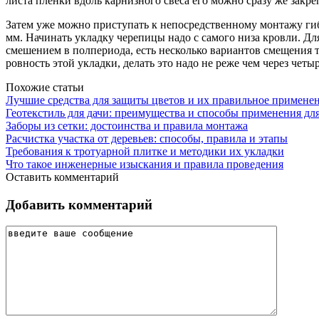
листа пленки вдоль карнизного свеса его можно сразу же закр
Затем уже можно приступать к непосредственному монтажу гибк
мм. Начинать укладку черепицы надо с самого низа кровли. Д
смешением в полпериода, есть несколько вариантов смещения т
ровность этой укладки, делать это надо не реже чем через четыр
Похожие статьи
Лучшие средства для защиты цветов и их правильное применен
Геотекстиль для дачи: преимущества и способы применения для
Заборы из сетки: достоинства и правила монтажа
Расчистка участка от деревьев: способы, правила и этапы
Требования к тротуарной плитке и методики их укладки
Что такое инженерные изыскания и правила проведения
Оставить комментарий
Добавить комментарий