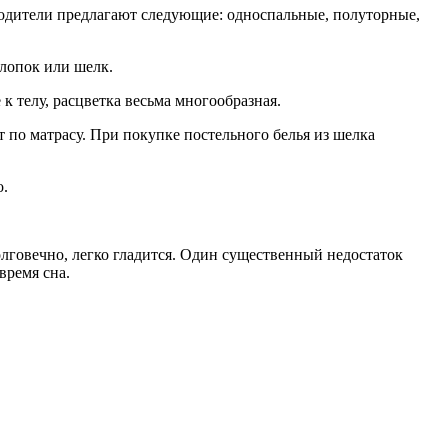
водители предлагают следующие: односпальные, полуторные,
хлопок или шелк.
к телу, расцветка весьма многообразная.
т по матрасу. При покупке постельного белья из шелка
о.
олговечно, легко гладится. Один существенный недостаток
время сна.