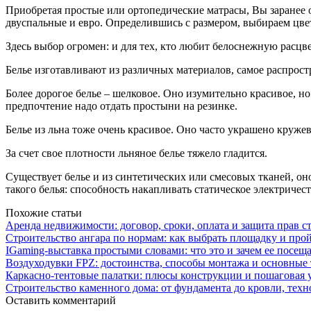
Приобретая простые или ортопедические матрасы, Вы заранее 
двуспальные и евро. Определившись с размером, выбираем цвет
Здесь выбор огромен: и для тех, кто любит белоснежную расцве
Белье изготавливают из различных материалов, самое распрост
Более дорогое белье – шелковое. Оно изумительно красивое, но
предпочтение надо отдать простыни на резинке.
Белье из льна тоже очень красивое. Оно часто украшено круже
За счет свое плотности льняное белье тяжело гладится.
Существует белье и из синтетических или смесовых тканей, он
такого белья: способность накапливать статическое электричест
Похожие статьи
Аренда недвижимости: договор, сроки, оплата и защита прав с
Строительство ангара по нормам: как выбрать площадку и про
IGaming-выставка простыми словами: что это и зачем ее посещ
Воздуходувки FPZ: достоинства, способы монтажа и основные
Каркасно-тентовые палатки: плюсы конструкции и пошаговая 
Строительство каменного дома: от фундамента до кровли, тех
Оставить комментарий