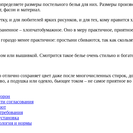
определяете размеры постельного белья для них. Размеры произ
, фасон и материал.
тку, и для любителей ярких рисунков, и для тех, кому нравится 
раненное – хлопчатобумажное. Оно в меру практичное, приятное 
 гораздо менее практичное: простыни сбиваются, так как скользя
вом или вышивкой. Смотрится такое белье очень стильно и богат
о отлично сохраняет цвет даже после многочисленных стирок, д
во, а подушка или одеяло, бьющее током – не самое приятное во 
торон
йти согласования
ают
 требования
установка
нология и нормы