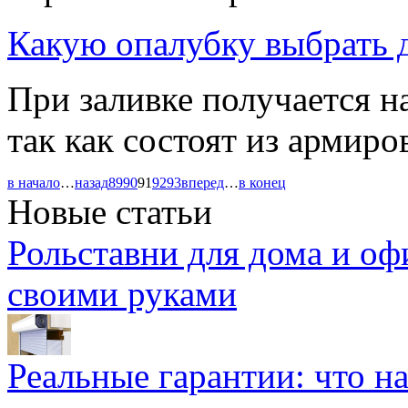
Какую опалубку выбрать д
При заливке получается н
так как состоят из армиро
в начало
…
назад
89
90
91
92
93
вперед
…
в конец
Новые статьи
Рольставни для дома и оф
своими руками
Реальные гарантии: что н