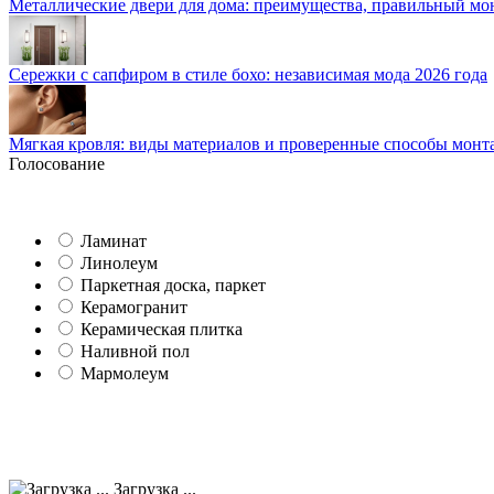
Металлические двери для дома: преимущества, правильный мо
Сережки с сапфиром в стиле бохо: независимая мода 2026 года
Мягкая кровля: виды материалов и проверенные способы монт
Голосование
Ламинат
Линолеум
Паркетная доска, паркет
Керамогранит
Керамическая плитка
Наливной пол
Мармолеум
Загрузка ...