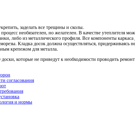
крепить, заделать все трещины и сколы.
оцесс необязателен, но желателен. В качестве утеплителя мож
анки, либо из металлического профиля. Все компоненты каркаса
аморезы. Кладка досок должна осуществляться, придерживаясь н
ьным крепежом для металла.
 доски, которые не приведут к необходимости проводить ремон
торон
йти согласования
ают
 требования
установка
нология и нормы