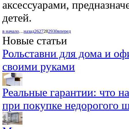
аксессуарами, предназна
детей.
в начало
…
назад
26
27
28
29
30
вперед
Новые статьи
Рольставни для дома и оф
своими руками
Реальные гарантии: что н
при покупке недорогого 