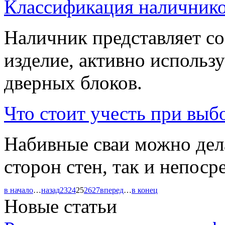
Классификация наличнико
Наличник представляет со
изделие, активно исполь
дверных блоков.
Что стоит учесть при выб
Набивные сваи можно дела
сторон стен, так и непоср
в начало
…
назад
23
24
25
26
27
вперед
…
в конец
Новые статьи