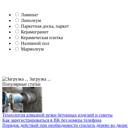
Ламинат
Линолеум
Паркетная доска, паркет
Керамогранит
Керамическая плитка
Наливной пол
Мармолеум
Загрузка ...
Популярные статьи
Технология алмазной резки бетонных изделий и советы
Как зарегистрироваться в ВК без номера телефона
Порядок действий при необходимости спилить дерево во двор