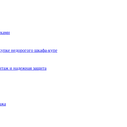
уками
окупке недорогого шкафа-купе
нтаж и надежная защита
ажа