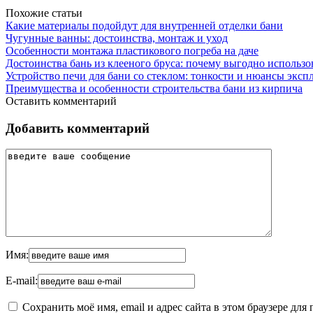
Похожие статьи
Какие материалы подойдут для внутренней отделки бани
Чугунные ванны: достоинства, монтаж и уход
Особенности монтажа пластикового погреба на даче
Достоинства бань из клееного бруса: почему выгодно использ
Устройство печи для бани со стеклом: тонкости и нюансы эксп
Преимущества и особенности строительства бани из кирпича
Оставить комментарий
Добавить комментарий
Имя:
E-mail:
Сохранить моё имя, email и адрес сайта в этом браузере д