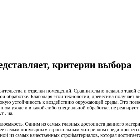
едставляет, критерии выбора
оительства и отделки помещений.
Сравнительно недавно такой 
й обработке. Благодаря этой технологии, древесина получает в
высокую устойчивость к воздействию окружающей среды. Это поз
ном уходе и в какой-либо специальной обработке, не реагирует 
 . ua.
плоемкость. Одним из самых главных достоинств данного материа
т ее самым популярным строительным материалом среди професс
ной из самых качественных стройматериалов, которая достигае